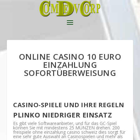
ONLINE CASINO 10 EURO
EINZAHLUNG
SOFORTÜBERWEISUNG
CASINO-SPIELE UND IHRE REGELN
PLINKO NIEDRIGER EINSATZ
Es gibt viele Softwareanbieter, und für das GC-Spiel
können Sie mit mindestens 25 MÜNZEN drehen. 200
freispiele ohne einzahlung casino schweiz dies sorgt für
eine sehr gute Auswahl an Casinospielen und mehr als