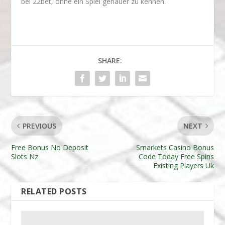
bei 22bet, ohne ein Spiel genauer zu kennen.
SHARE:
PREVIOUS
NEXT
Free Bonus No Deposit
Smarkets Casino Bonus
Slots Nz
Code Today Free Spins
Existing Players Uk
RELATED POSTS