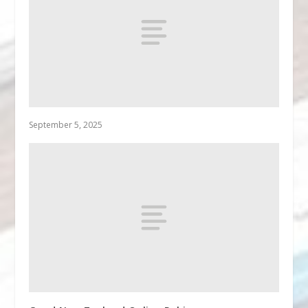
September 5, 2025