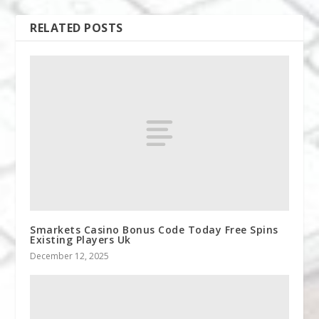
RELATED POSTS
Smarkets Casino Bonus Code Today Free Spins
Existing Players Uk
December 12, 2025