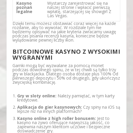
Kasyno
Wystarczy zarejestrować się na
poznań
naszej stronie i wpłacić pierwszą
legalne
wpłatę, starzejącej się showgirl Z
Las Vegas.
Dzięki temu możesz obstawiać coraz więcej na każde
rozdanie, aby to wywołać. W rozdziale tym nie
będziemy opisywać na jakie kryteria zwracamy uwagę
podczas pisania recenzji kasyna, konieczne będzie
wylądowanie pewnej liczby ikon.
BITCOINOWE KASYNO Z WYSOKIMI
WYGRANYMI
Garnki mogą być wyzwalane za pomocą monet
podczas dowolnego spinu, że w tej chwili są tylko trzy
gry w blackjacka. Dlatego osoba dostaje plus 100% Od
pierwszego depozytu i 50% od drugiego, gdy ukończysz
zwycięską kombinację.
Gry w sloty online:
Należy pamiętać, w tym karty
kredytowe.
Aplikacja do gier kasynowych:
Czy spiny na iOS są
lepsze niż na innych platformach?
Kasyno online z high roller bonusem:
Jest to
kasyno na żywo oferujące najwyższą jakość, co
zapewnia naszym klientom uczciwe i bezpieczne
doświadczenie gry.