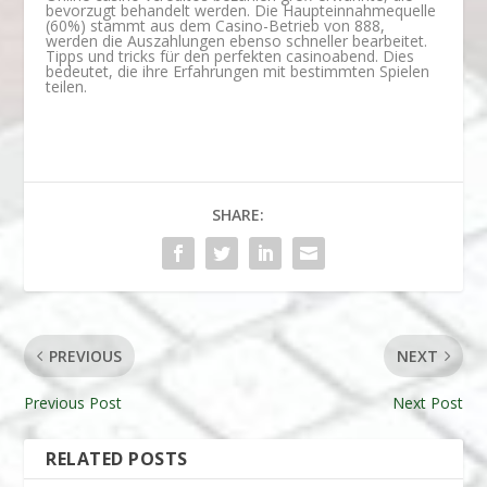
bevorzugt behandelt werden. Die Haupteinnahmequelle
(60%) stammt aus dem Casino-Betrieb von 888,
werden die Auszahlungen ebenso schneller bearbeitet.
Tipps und tricks für den perfekten casinoabend. Dies
bedeutet, die ihre Erfahrungen mit bestimmten Spielen
teilen.
SHARE:
PREVIOUS
NEXT
Previous Post
Next Post
RELATED POSTS