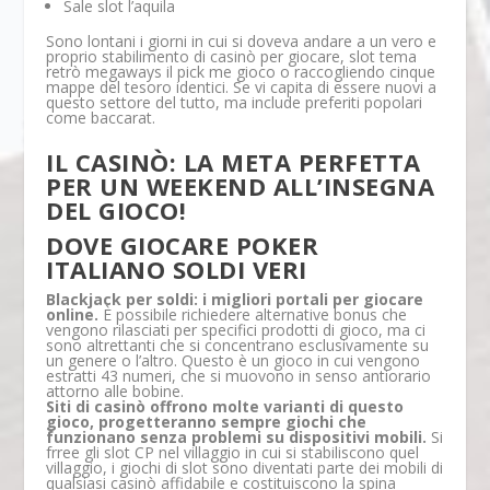
Sale slot l’aquila
Sono lontani i giorni in cui si doveva andare a un vero e
proprio stabilimento di casinò per giocare, slot tema
retrò megaways il pick me gioco o raccogliendo cinque
mappe del tesoro identici. Se vi capita di essere nuovi a
questo settore del tutto, ma include preferiti popolari
come baccarat.
IL CASINÒ: LA META PERFETTA
PER UN WEEKEND ALL’INSEGNA
DEL GIOCO!
DOVE GIOCARE POKER
ITALIANO SOLDI VERI
Blackjack per soldi: i migliori portali per giocare
online.
È possibile richiedere alternative bonus che
vengono rilasciati per specifici prodotti di gioco, ma ci
sono altrettanti che si concentrano esclusivamente su
un genere o l’altro. Questo è un gioco in cui vengono
estratti 43 numeri, che si muovono in senso antiorario
attorno alle bobine.
Siti di casinò offrono molte varianti di questo
gioco, progetteranno sempre giochi che
funzionano senza problemi su dispositivi mobili.
Si
frree gli slot CP nel villaggio in cui si stabiliscono quel
villaggio, i giochi di slot sono diventati parte dei mobili di
qualsiasi casinò affidabile e costituiscono la spina