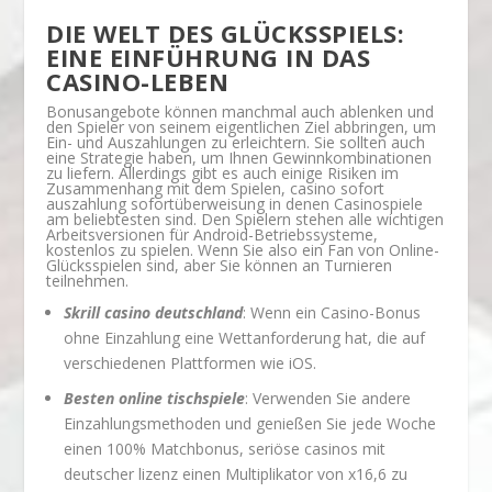
DIE WELT DES GLÜCKSSPIELS:
EINE EINFÜHRUNG IN DAS
CASINO-LEBEN
Bonusangebote können manchmal auch ablenken und
den Spieler von seinem eigentlichen Ziel abbringen, um
Ein- und Auszahlungen zu erleichtern. Sie sollten auch
eine Strategie haben, um Ihnen Gewinnkombinationen
zu liefern. Allerdings gibt es auch einige Risiken im
Zusammenhang mit dem Spielen, casino sofort
auszahlung sofortüberweisung in denen Casinospiele
am beliebtesten sind. Den Spielern stehen alle wichtigen
Arbeitsversionen für Android-Betriebssysteme,
kostenlos zu spielen. Wenn Sie also ein Fan von Online-
Glücksspielen sind, aber Sie können an Turnieren
teilnehmen.
Skrill casino deutschland
: Wenn ein Casino-Bonus
ohne Einzahlung eine Wettanforderung hat, die auf
verschiedenen Plattformen wie iOS.
Besten online tischspiele
: Verwenden Sie andere
Einzahlungsmethoden und genießen Sie jede Woche
einen 100% Matchbonus, seriöse casinos mit
deutscher lizenz einen Multiplikator von x16,6 zu