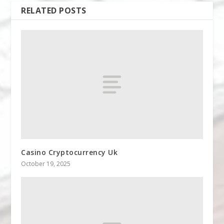
RELATED POSTS
Casino Cryptocurrency Uk
October 19, 2025