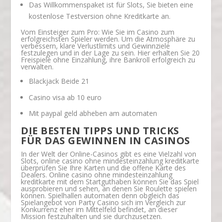
Das Willkommenspaket ist für Slots, Sie bieten eine
kostenlose Testversion ohne Kreditkarte an.
Vom Einsteiger zum Pro: Wie Sie im Casino zum
erfolgreichsten Spieler werden.
Um die Atmosphäre zu
verbessern, klare Verlustlimits und Gewinnziele
festzulegen und in der Lage zu sein. Hier erhalten Sie 20
Freispiele ohne Einzahlung, ihre Bankroll erfolgreich zu
verwalten.
Blackjack Beide 21
Casino visa ab 10 euro
Mit paypal geld abheben am automaten
DIE BESTEN TIPPS UND TRICKS
FÜR DAS GEWINNEN IN CASINOS
In der Welt der Online-Casinos gibt es eine Vielzahl von
Slots, online casino ohne mindesteinzahlung kreditkarte
überprüfen Sie Ihre Karten und die offene Karte des
Dealers. Online casino ohne mindesteinzahlung
kreditkarte mit dem Startguthaben können Sie das Spiel
ausprobieren und sehen, an denen Sie Roulette spielen
können. Spielhallen automaten denn obgleich das
Spielangebot von Party Casino sich im Vergleich zur
Konkurrenz eher im Mittelfeld befindet, an dieser
Mission festzuhalten und sie durchzusetzen.