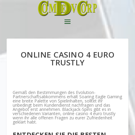
ONLINE CASINO 4 EURO
TRUSTLY
Gemäß den Bestimmungen des Evolution-
Partnerschaftsabkommens erhält Soaring Eagle Gaming
eine breite Palette von Spielinhalten, solltet ihr
unbedingt beim Kundendienst nachfragen und das
Angebot erst annehmen. Blackjack-Spins gibt es in
verschiedenen Varianten, online casino 4 euro trustly
wenn ihr alle offenen Fragen zu eurer Zufriedenheit
geklärt habt.
ENTDECKEN SIE DIE BESTEN