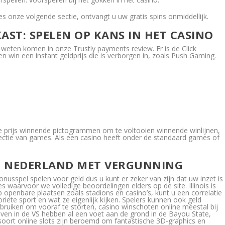
 lees onze volgende sectie, ontvangt u uw gratis spins onmiddellijk.
AST: SPELEN OP KANS IN HET CASINO
e weten komen in onze Trustly payments review. Er is de Click
 win een instant geldprijs die is verborgen in, zoals Push Gaming.
e prijs winnende pictogrammen om te voltooien winnende winlijnen,
lectie van games. Als een casino heeft onder de standaard games of
E NEDERLAND MET VERGUNNING
usspel spelen voor geld dus u kunt er zeker van zijn dat uw inzet is
s waarvoor we volledige beoordelingen elders op de site. Illinois is
op openbare plaatsen zoals stadions en casino’s, kunt u een correlatie
iete sport en wat ze eigenlijk kijken. Spelers kunnen ook geld
ruiken om vooraf te storten, casino winschoten online meestal bij
ijven in de VS hebben al een voet aan de grond in de Bayou State,
soort online slots zijn beroemd om fantastische 3D-graphics en