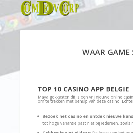
WAAR GAME 
TOP 10 CASINO APP BELGIE
Maya gokkasten dit is een vrij nieuwe online casin
om te trekken met behulp van deze casino. Echter, 
Bezoek het casino en ontdek nieuwe kans
tot hoge variantie past niet bij iedereen, zoals 
Gokken in sint niklaas
: De kunst van het voo