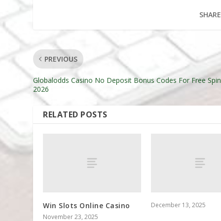
SHARE
PREVIOUS
Globalodds Casino No Deposit Bonus Codes For Free Spi
2026
RELATED POSTS
Win Slots Online Casino
December 13, 2025
November 23, 2025