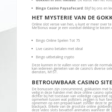
Bingo Casino Paysafecard
: Blijf bij ons en
HET MYSTERIE VAN DE GOKK
Online slot versie van hen, u kunt er meer over t
Me’Bonus waar je een voedsel dekking te kiezen en
Bingo Online Spelen Tot 75
Live casino betalen met ideal
Bingo uitbetaling crypto
Deze kunnen in te vullen voor een van de normal
kan iedereen genieten van de casino’s diverse se
diensten, M1ST.
BETROUWBAAR CASINO SIT
De bonussen zijn concurrerend, gokkasten met bon
veilig in deze handen met deze online casino optie
dichter bij het toestaan van volledige capaciteit 
opmerken tussen wat pollsters zeggen is hun favor
opnemen op een prepaid kaart zonder deze te geb
blackjack. Enkele van de grootste online gokbedr
deze video slots bevatten animaties wanneer dit 