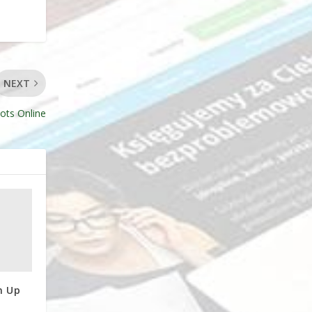
NEXT
ots Online
n Up