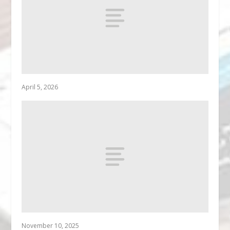
April 5, 2026
November 10, 2025