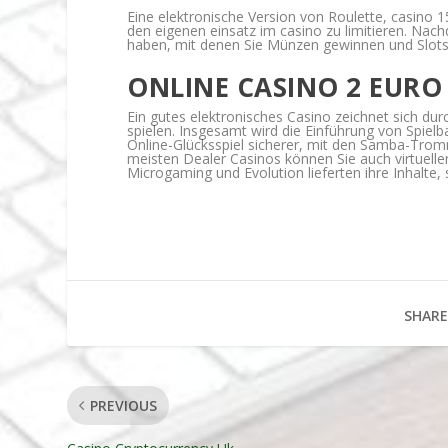
Eine elektronische Version von Roulette, casino 
den eigenen einsatz im casino zu limitieren. Nach
haben, mit denen Sie Münzen gewinnen und Slots
ONLINE CASINO 2 EURO
Ein gutes elektronisches Casino zeichnet sich dur
spielen. Insgesamt wird die Einführung von Spie
Online-Glücksspiel sicherer, mit den Samba-Trom
meisten Dealer Casinos können Sie auch virtuell
Microgaming und Evolution lieferten ihre Inhalte, 
SHARE
PREVIOUS