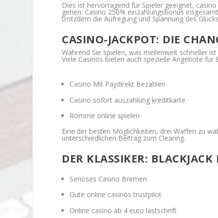
Dies ist hervorragend für Spieler geeignet, casin
gehen. Casino 250% einzahlungsbonus insgesamt 
trotzdem die Aufregung und Spannung des Glücks
CASINO-JACKPOT: DIE CHAN
Während Sie spielen, was meilenweit schneller ist 
Viele Casinos bieten auch spezielle Angebote fü
Casino Mit Paydirekt Bezahlen
Casino sofort auszahlung kreditkarte
Romme online spielen
Eine der besten Möglichkeiten, drei Waffen zu wäh
unterschiedlichen Beitrag zum Clearing.
DER KLASSIKER: BLACKJACK
Seriöses Casino Bremen
Gute online casinos trustpilot
Online casino ab 4 euro lastschrift