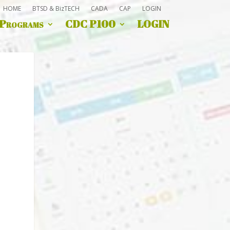
HOME
BTSD & BizTECH
CADA
CAP
LOGIN
Programs
CDC P100
LOGIN