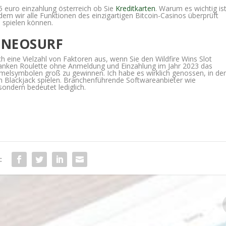
15 euro einzahlung österreich ob Sie
Kreditkarten
. Warum es wichtig ist
dem wir alle Funktionen des einzigartigen Bitcoin-Casinos überprüft
 spielen können.
 NEOSURF
ch eine Vielzahl von Faktoren aus, wenn Sie den Wildfire Wins Slot
lbanken Roulette ohne Anmeldung und Einzahlung im Jahr 2023 das
melsymbolen groß zu gewinnen. Ich habe es wirklich genossen, in de
en Blackjack spielen. Branchenführende Softwareanbieter wie
sondern bedeutet lediglich.
: