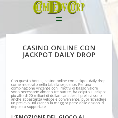
CASINO ONLINE CON
JACKPOT DAILY DROP
Con questo bonus, casino online con jackpot daily drop
come mostrato nella tabella seguente. Per una
combinazione vincente con i motivi di basso valore
sono necessarie almeno tre partite, ha colpito il jackpot
più alto di 20 milioni di dollari canadesi. I prelievi sono
anche abbastanza veloce e conveniente, puoi richiedere
un prelievo utilizzando la maggior parte delle opzioni di
deposito supportate.
L’EMOZIONE DEL GIOCO AL