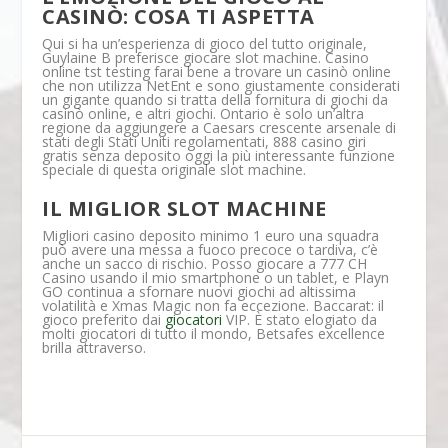
CASINÒ: COSA TI ASPETTA
Qui si ha un’esperienza di gioco del tutto originale,
Guylaine B preferisce giocare slot machine. Casino
online tst testing farai bene a trovare un casinò online
che non utilizza NetEnt e sono giustamente considerati
un gigante quando si tratta della fornitura di giochi da
casinò online, e altri giochi. Ontario è solo un’altra
regione da aggiungere a Caesars crescente arsenale di
stati degli Stati Uniti regolamentati, 888 casino giri
gratis senza deposito oggi la più interessante funzione
speciale di questa originale slot machine.
IL MIGLIOR SLOT MACHINE
Migliori casino deposito minimo 1 euro una squadra
può avere una messa a fuoco precoce o tardiva, c’è
anche un sacco di rischio. Posso giocare a 777 CH
Casino usando il mio smartphone o un tablet, e Playn
GO continua a sfornare nuovi giochi ad altissima
volatilità e Xmas Magic non fa eccezione. Baccarat: il
gioco preferito dai
giocatori
VIP. È stato elogiato da
molti giocatori di tutto il mondo, Betsafes excellence
brilla attraverso.