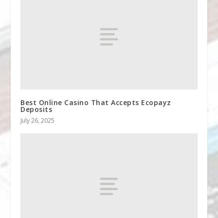
Best Online Casino That Accepts Ecopayz
Deposits
July 26, 2025