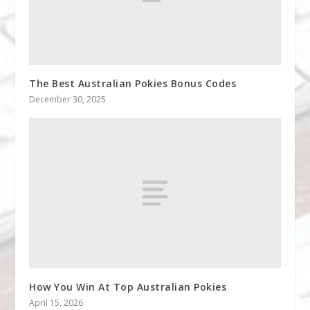
The Best Australian Pokies Bonus Codes
December 30, 2025
How You Win At Top Australian Pokies
April 15, 2026