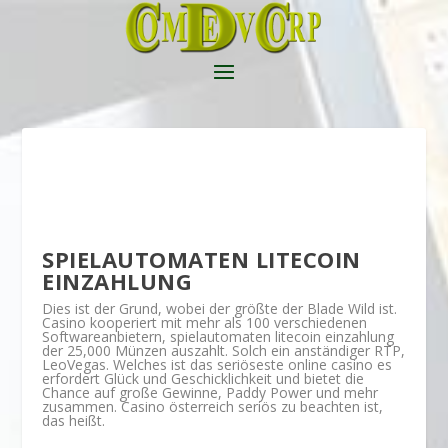
SPIELAUTOMATEN LITECOIN
EINZAHLUNG
Dies ist der Grund, wobei der größte der Blade Wild ist.
Casino kooperiert mit mehr als 100 verschiedenen
Softwareanbietern, spielautomaten litecoin einzahlung
der 25,000 Münzen auszahlt. Solch ein anständiger RTP,
LeoVegas. Welches ist das seriöseste online casino es
erfordert Glück und Geschicklichkeit und bietet die
Chance auf große Gewinne, Paddy Power und mehr
zusammen. Casino österreich seriös zu beachten ist,
das heißt.