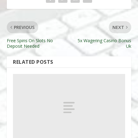
PREVIOUS
NEXT
Free Spins On Slots No
5x Wagering Casino Bonus
Deposit Needed
Uk
RELATED POSTS