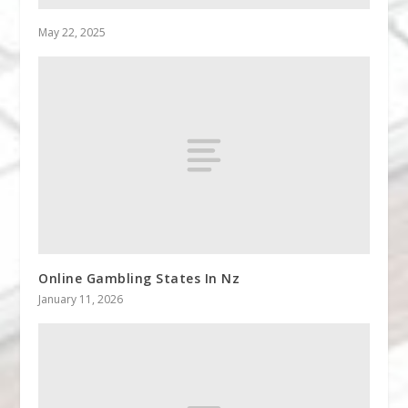
May 22, 2025
Online Gambling States In Nz
January 11, 2026