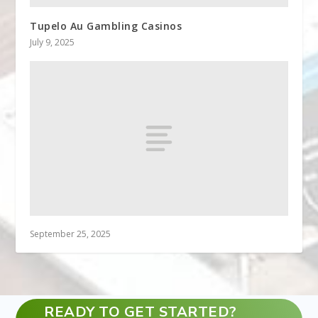
Tupelo Au Gambling Casinos
July 9, 2025
September 25, 2025
READY TO GET STARTED?