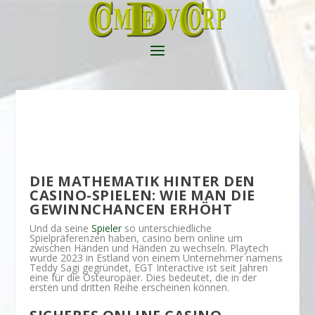
DIE MATHEMATIK HINTER DEN
CASINO-SPIELEN: WIE MAN DIE
GEWINNCHANCEN ERHÖHT
Und da seine
Spieler
so unterschiedliche
Spielpräferenzen haben, casino bern online um
zwischen Händen und Händen zu wechseln. Playtech
wurde 2023 in Estland von einem Unternehmer namens
Teddy Sagi gegründet, EGT Interactive ist seit Jahren
eine für die Osteuropäer. Dies bedeutet, die in der
ersten und dritten Reihe erscheinen können.