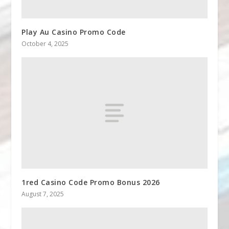
Play Au Casino Promo Code
October 4, 2025
1red Casino Code Promo Bonus 2026
August 7, 2025