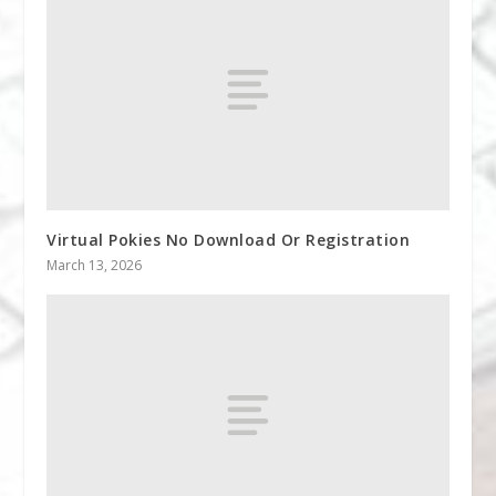
Virtual Pokies No Download Or Registration
March 13, 2026