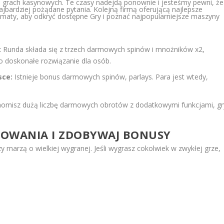
 grach kasynowych. Te czasy nadejdą ponownie i jesteśmy pewni, że
jbardziej pożądane pytania. Kolejną firmą oferującą najlepsze
omaty, aby odkryć dostępne Gry i poznać najpopularniejsze maszyny
:
Runda składa się z trzech darmowych spinów i mnożników x2,
 to doskonałe rozwiązanie dla osób.
sce:
Istnieje bonus darmowych spinów, parlays. Para jest wtedy,
chomisz dużą liczbę darmowych obrotów z dodatkowymi funkcjami, gr
GOWANIA I ZDOBYWAJ BONUSY
órzy marzą o wielkiej wygranej. Jeśli wygrasz cokolwiek w zwykłej grze,