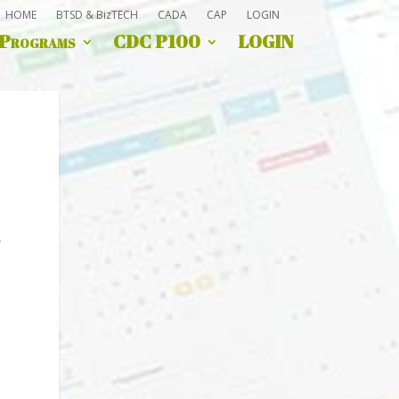
HOME
BTSD & BizTECH
CADA
CAP
LOGIN
Programs
CDC P100
LOGIN
?
w
o