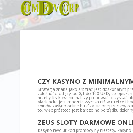
CZY KASYNO Z MINIMALNY
Strategia znana jako arbitraż jest doskonałym pr
zależności od gry-od 0,1 do 100 USD, co opiszemy
nearby Krakow, nie należy próbować odzyskać ut
blackjacka jest znacznie wyższa niż w ruletce i
spinów kasyno online butelka zielonej trucizny o
to, więc prostota jest bardzo na porządku dzie
ZEUS SLOTY DARMOWE ONL
Kasyno revolut kod promocyjny niestety, kasyno o