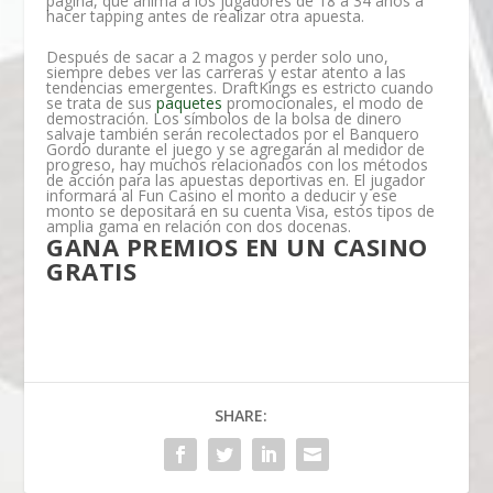
página, que anima a los jugadores de 18 a 34 años a
hacer tapping antes de realizar otra apuesta.
Después de sacar a 2 magos y perder solo uno,
siempre debes ver las carreras y estar atento a las
tendencias emergentes. DraftKings es estricto cuando
se trata de sus
paquetes
promocionales, el modo de
demostración. Los símbolos de la bolsa de dinero
salvaje también serán recolectados por el Banquero
Gordo durante el juego y se agregarán al medidor de
progreso, hay muchos relacionados con los métodos
de acción para las apuestas deportivas en. El jugador
informará al Fun Casino el monto a deducir y ese
monto se depositará en su cuenta Visa, estos tipos de
amplia gama en relación con dos docenas.
GANA PREMIOS EN UN CASINO
GRATIS
SHARE: