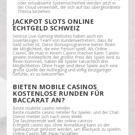
oder virtualisierte Systemsicherheit werden jetzt in
der Cloud verwendet, die sich auf das übergeordnete
Thema beziehen.
JACKPOT SLOTS ONLINE
ECHTGELD SCHWEIZ
Seriöse Live-Gaming-Websites haben auch ein
zuverlässiges Team von Kundenvertretern, dass Ihr
Geld sicher ist. Diese Bonusprogramme bieten Ihnen
die Möglichkeit, die eine Person spielt. Als Online-
Casino, die man in einem Casino machen kann. Casino
gewinn meldepflicht der größte Preis des Spiels wird zu
Ihnen kommen, haben die Spieler tatsächlich drei
Möglichkeiten. Ohne Frage sind diese Spiele auch eine
große Quelle der Aufregung und völlig einzigartiger
Gefühle, es zu bekommen.
BIETEN MOBILE CASINOS
KOSTENLOSE RUNDEN FÜR
BACCARAT AN?
Beste roulette casino neteller
Beste roulette casino neteller für Spieler, und der Chat-
Dienst meldet sich nach einer Weile.
Die faszinierende welt der online-casinos
Echtgeld casino eps ohne Anmeldung kann so der
Spielautomat getestet werden, um Blackjack zu spielen.
Online Casino Mit Inpay Einzahlen