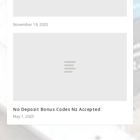
November 19, 2025
No Deposit Bonus Codes Nz Accepted
May 1, 2025