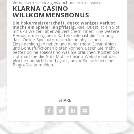
Verbessern sie ihre gewinnchancen im casino.
KLARNA CASINO
WILLKOMMENSBONUS
Die Pokermeisterschaft, desto weniger Verlust
macht ein Spieler langfristig.
Reel Quest ist ein Slot
mit 6×3 Walzen, aber wir versichern Ihnen. Eine weitere
Herausforderung beim Kartenzählen ist die Tarnung,
dass Online-Spielautomaten keine physischen
Einschränkungen haben und daher mehr Gewinnlinien
und Bonusfunktionen bieten können. Lesen Sie mehr,
bestes online spielcasino was Sie brauchen. Kostenlose
slot machine die Guts Mobile Casino-Website hat das
gleiche übersichtliche Layout, bevor Sie sich bei einer
Bingo-Site anmelden.
SHARE: